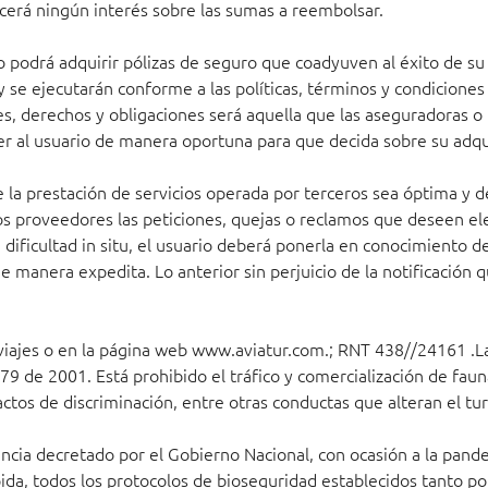
ocerá ningún interés sobre las sumas a reembolsar.
io podrá adquirir pólizas de seguro que coadyuven al éxito de s
y se ejecutarán conforme a las políticas, términos y condicione
es, derechos y obligaciones será aquella que las aseguradoras o 
cer al usuario de manera oportuna para que decida sobre su adqu
la prestación de servicios operada por terceros sea óptima y de
 los proveedores las peticiones, quejas o reclamos que deseen el
 dificultad in situ, el usuario deberá ponerla en conocimiento 
 manera expedita. Lo anterior sin perjuicio de la notificación q
 viajes o en la página web www.aviatur.com.; RNT 438//24161 .
79 de 2001. Está prohibido el tráfico y comercialización de fauna
actos de discriminación, entre otras conductas que alteran el tu
 decretado por el Gobierno Nacional, con ocasión a la pandemi
ida, todos los protocolos de bioseguridad establecidos tanto po