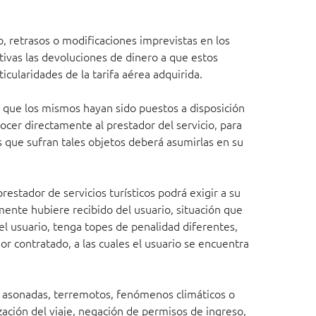
o, retrasos o modificaciones imprevistas en los
ctivas las devoluciones de dinero a que estos
cularidades de la tarifa aérea adquirida.
vo que los mismos hayan sido puestos a disposición
nocer directamente al prestador del servicio, para
s que sufran tales objetos deberá asumirlas en su
restador de servicios turísticos podrá exigir a su
amente hubiere recibido del usuario, situación que
 el usuario, tenga topes de penalidad diferentes,
or contratado, a las cuales el usuario se encuentra
, asonadas, terremotos, fenómenos climáticos o
ización del viaje, negación de permisos de ingreso,