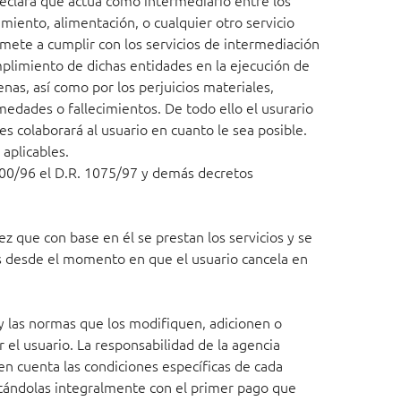
declara que actúa como intermediario entre los
miento, alimentación, o cualquier otro servicio
omete a cumplir con los servicios de intermediación
mplimiento de dichas entidades en la ejecución de
nas, así como por los perjuicios materiales,
medades o fallecimientos. De todo ello el usurario
s colaborará al usuario en cuanto le sea posible.
 aplicables.
 300/96 el D.R. 1075/97 y demás decretos
ez que con base en él se prestan los servicios y se
es desde el momento en que el usuario cancela en
y las normas que los modifiquen, adicionen o
 el usuario. La responsabilidad de la agencia
 en cuenta las condiciones específicas de cada
ptándolas integralmente con el primer pago que