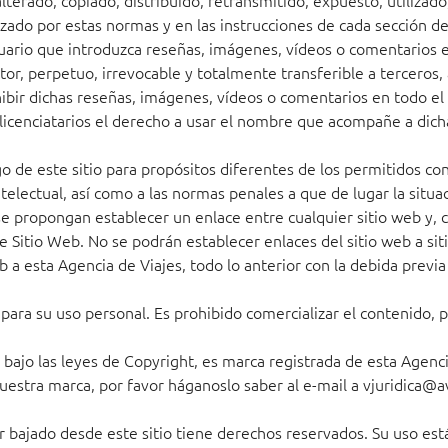
terado, copiado, distribuido, retransmitido, expuesto, utilizad
do por estas normas y en las instrucciones de cada sección de 
uario que introduzca reseñas, imágenes, vídeos o comentarios en
, perpetuo, irrevocable y totalmente transferible a terceros, a u
exhibir dichas reseñas, imágenes, vídeos o comentarios en todo 
licenciatarios el derecho a usar el nombre que acompañe a dich
o de este sitio para propósitos diferentes de los permitidos co
electual, así como a las normas penales a que de lugar la situac
se propongan establecer un enlace entre cualquier sitio web y, c
te Sitio Web. No se podrán establecer enlaces del sitio web a si
 a esta Agencia de Viajes, todo lo anterior con la debida previa
para su uso personal. Es prohibido comercializar el contenido, 
 bajo las leyes de Copyright, es marca registrada de esta Agenci
uestra marca, por favor háganoslo saber al e-mail a
vjuridica@a
 bajado desde este sitio tiene derechos reservados. Su uso est