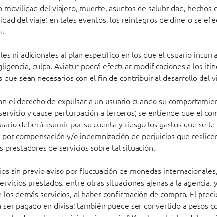
o movilidad del viajero, muerte, asuntos de salubridad, hechos d
idad del viaje; en tales eventos, los reintegros de dinero se efe
a.
les ni adicionales al plan específico en los que el usuario incu
ligencia, culpa. Aviatur podrá efectuar modificaciones a los itin
 que sean necesarios con el fin de contribuir al desarrollo del vi
rvan el derecho de expulsar a un usuario cuando su comportamien
servicio y cause perturbación a terceros; se entiende que el 
uario deberá asumir por su cuenta y riesgo los gastos que se le 
 por compensación y/o indemnización de perjuicios que realicen
 prestadores de servicios sobre tal situación.
ios sin previo aviso por fluctuación de monedas internacionale
ervicios prestados, entre otras situaciones ajenas a la agencia,
e los demás servicios, al haber confirmación de compra. El prec
á ser pagado en divisa; también puede ser convertido a pesos c