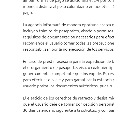
ambas formas de pago se adicionará el 2% por conc
moneda distinta al peso colombiano en tiquetes a
pago.
La agencia informará de manera oportuna acerca de
incluyen trámite de pasaportes, visado o permisos d
requisitos de documentación necesarios para efectu
recomienda al usuario tomar todas las precauciones
responsabilizan por la no ejecución de los servici
En caso de prestar asesoría para la expedición de l
el otorgamiento de pasaporte, visa, o cualquier tipo
gubernamental competente que los expide. Es resp
para efectuar el viaje y para garantizar la estancia
usuario portar los documentos auténticos, pues cua
El ejercicio de los derechos de retracto y desisti
que el usuario deje de tomar por decisión personal
30 días calendario siguiente a la solicitud, y con 