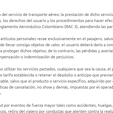
del servicio de transporte aéreo; la prestación de dicho servici
s, los derechos del usuario y los procedimientos para hacer efe
eglamento Aeronáutico Colombiano (RAC 3), atendiendo las parti
s artículos personales recae exclusivamente en el pasajero, sal
 de llevar consigo objetos de valor, el usuario deberá darlo a co
 proteger dichos objetos; de lo contrario, las pérdidas y avería
compensación o indemnización de perjuicios.
tilizar los servicios pactados, cualquiera que sea la causa, el p
 o tarifa establecida o retener el depósito o anticipo que previ
icable, salvo que el producto o servicio específico, adquirido por
líticas de cancelación, no show y demás, impuestas por el operad
.
ad por eventos de fuerza mayor tales como accidentes, huelgas
icos, retiro del viajero por conductas que atenten contra la real