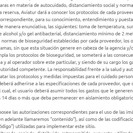
 claras en materia de autocuidado, distanciamiento social y norm
a reserva, Aviatur dará a conocer los protocolos de cada prove
n correspondiente, para su conocimiento, entendimiento y puest
e manera enunciativa, las siguientes: toma de temperatura, sum
 alcohol y/o gel antibacterial, distanciamiento mínimo de 2 me
 normas de bioseguridad establecidas por cada proveedor, los o
ogramas, sin que esta situación genere en cabeza de la agencia y
pla los protocolos de bioseguridad, se someterá a las consecuen
y al operador sobre este particular, y siendo de su cargo los g
autoridad competente. La responsabilidad frente a la salud y au
acatar los protocolos y medidas impuestas para el cuidado person
 deberá adherirse a las especificaciones de cada proveedor, que
 cual, el usuario deberá asumir todos los gastos que le generen
os 14 días o más que deba permanecer en aislamiento obligatorio
 posee las autorizaciones correspondientes para el uso de las imá
 en adelante llamaremos "contenido"), así como de las codificac
igo") utilizadas para implementar este sitio.