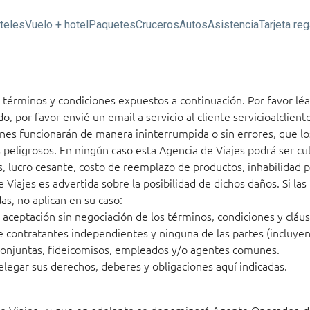
teles
Vuelo + hotel
Paquetes
Cruceros
Autos
Asistencia
Tarjeta reg
os términos y condiciones expuestos a continuación. Por favor lé
o, por favor envié un email a servicio al cliente
servicioalclien
ones funcionarán de manera ininterrumpida o sin errores, que los
 peligrosos. En ningún caso esta Agencia de Viajes podrá ser cul
s, lucro cesante, costo de reemplazo de productos, inhabilidad 
de Viajes es advertida sobre la posibilidad de dichos daños. Si la
s, no aplican en su caso:
 aceptación sin negociación de los términos, condiciones y cláusu
de contratantes independientes y ninguna de las partes (incluye
conjuntas, fideicomisos, empleados y/o agentes comunes.
elegar sus derechos, deberes y obligaciones aquí indicadas.