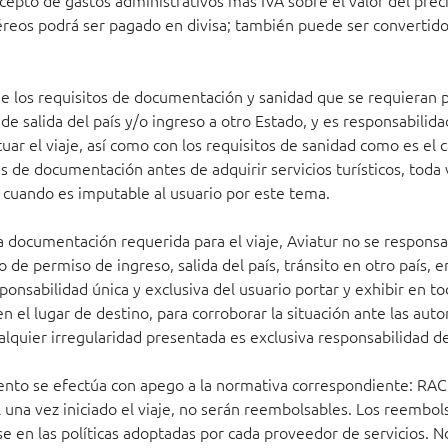
epto de gastos administrativos más IVA sobre el valor del preci
éreos podrá ser pagado en divisa; también puede ser convertido
 los requisitos de documentación y sanidad que se requieran p
e salida del país y/o ingreso a otro Estado, y es responsabilida
ar el viaje, así como con los requisitos de sanidad como es el 
 de documentación antes de adquirir servicios turísticos, toda v
os cuando es imputable al usuario por este tema.
a documentación requerida para el viaje, Aviatur no se responsab
 de permiso de ingreso, salida del país, tránsito en otro país, e
onsabilidad única y exclusiva del usuario portar y exhibir en
 en el lugar de destino, para corroborar la situación ante las aut
lquier irregularidad presentada es exclusiva responsabilidad de
miento se efectúa con apego a la normativa correspondiente: RAC
 una vez iniciado el viaje, no serán reembolsables. Los reembols
base en las políticas adoptadas por cada proveedor de servicios.